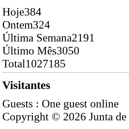
Hoje
384
Ontem
324
Última Semana
2191
Último Mês
3050
Total
1027185
Visitantes
Guests : One guest online
Copyright © 2026 Junta de 