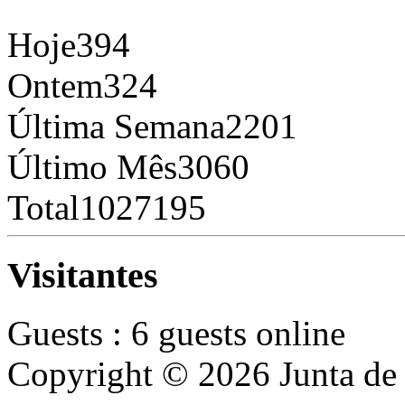
Hoje
394
Ontem
324
Última Semana
2201
Último Mês
3060
Total
1027195
Visitantes
Guests : 6 guests online
Copyright © 2026 Junta de 