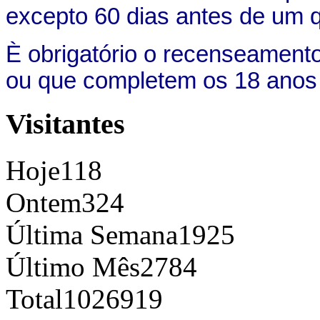
excepto 60 dias antes de um qu
È obrigatório o recenseament
ou que completem os 18 anos at
Visitantes
Hoje
118
Ontem
324
Última Semana
1925
Último Mês
2784
Total
1026919