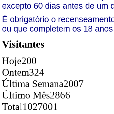
excepto 60 dias antes de um qu
È obrigatório o recenseament
ou que completem os 18 anos at
Visitantes
Hoje
200
Ontem
324
Última Semana
2007
Último Mês
2866
Total
1027001