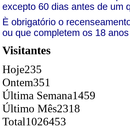
excepto 60 dias antes de um qu
È obrigatório o recenseament
ou que completem os 18 anos at
Visitantes
Hoje
235
Ontem
351
Última Semana
1459
Último Mês
2318
Total
1026453