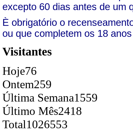
excepto 60 dias antes de um qu
È obrigatório o recenseament
ou que completem os 18 anos at
Visitantes
Hoje
76
Ontem
259
Última Semana
1559
Último Mês
2418
Total
1026553