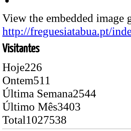
View the embedded image ga
http://freguesiatabua.pt/in
Visitantes
Hoje
226
Ontem
511
Última Semana
2544
Último Mês
3403
Total
1027538